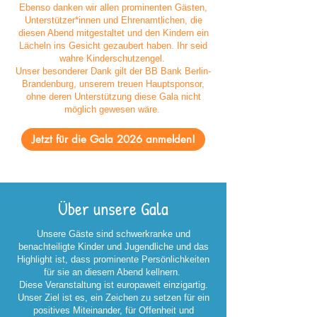
Ebenso danken wir allen prominenten Gästen,
Unterstützer*innen und Ehrenamtlichen, die
diesen Abend mitgestaltet und den Kindern ein
Lächeln ins Gesicht gezaubert haben. Ihr seid
wahre Kinderschutzengel.
Unser besonderer Dank gilt der BB Bank Berlin-
Brandenburg, unserem treuen Hauptsponsor,
ohne deren Unterstützung diese Gala nicht
möglich gewesen wäre.
Jetzt für die Gala 2026 anmelden!
Über unsere Gala
Unsere Gäste sind schwerkranke und
benachteiligte Kinder und Jugendliche und das
Highlight ist, dass prominente Persönlichkeiten
für sie an diesem Abend kellnern.
Diese Veranstaltung ist europaweit einzigartig.
Unser Ziel ist es, ein Zeichen zu setzen für ein
positives Miteinander, für Offenheit und