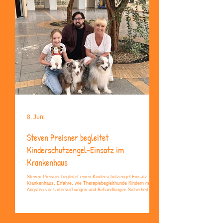
8. Juni
Steven Preisner begleitet
Kinderschutzengel-Einsatz im
Krankenhaus
Steven Preisner begleitet einen Kinderschutzengel-Einsatz im
Krankenhaus. Erfahre, wie Therapiebegleithunde Kindern mit
Ängsten vor Untersuchungen und Behandlungen Sicherheit,
Vertrauen und Mut schenken.