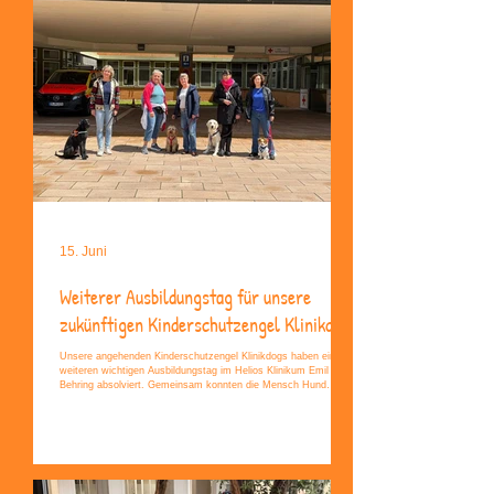
15. Juni
Weiterer Ausbildungstag für unsere
zukünftigen Kinderschutzengel Klinikdogs
Unsere angehenden Kinderschutzengel Klinikdogs haben einen
weiteren wichtigen Ausbildungstag im Helios Klinikum Emil von
Behring absolviert. Gemeinsam konnten die Mensch Hund
Teams wertvolle Erfahrungen sammeln, für ihren möglichen
zukünftigen Einsatz im Krankenhaus.