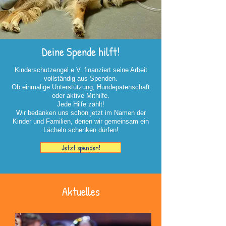
Deine Spende hilft!
Kinderschutzengel e.V. finanziert seine Arbeit
vollständig aus Spenden.
Ob einmalige Unterstützung, Hundepatenschaft
oder aktive Mithilfe.
Jede Hilfe zählt!
Wir bedanken uns schon jetzt im Namen der
Kinder und Familien, denen wir gemeinsam ein
Lächeln schenken dürfen!
Jetzt spenden!
Aktuelles