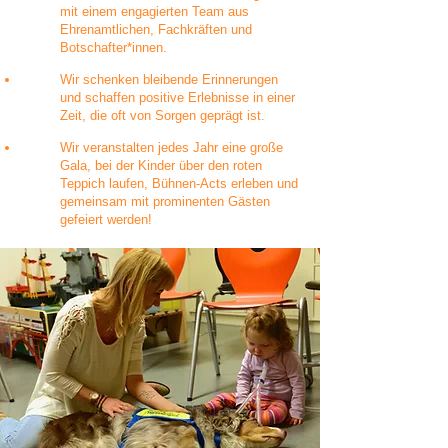
mit einem engagierten Team aus
Ehrenamtlichen, Fachkräften und
Botschafter*innen.
Wir schenken bleibende Erinnerungen
und schaffen positive Erlebnisse in einer
Zeit, die oft von Sorgen geprägt ist.
Wir veranstalten jedes Jahr eine große
Gala, bei der Kinder über den roten
Teppich laufen, Bühnen-Acts erleben und
gemeinsam mit prominenten Gästen
gefeiert werden!