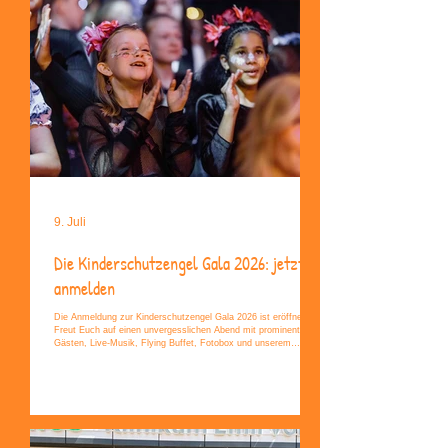
9. Juli
Die Kinderschutzengel Gala 2026: jetzt
anmelden
Die Anmeldung zur Kinderschutzengel Gala 2026 ist eröffnet!
Freut Euch auf einen unvergesslichen Abend mit prominenten
Gästen, Live-Musik, Flying Buffet, Fotobox und unserem
diesjährigen Motto „Disco“. Jetzt anmelden und dabei sein!